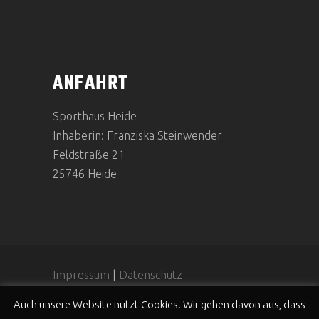
ANFAHRT
Sporthaus Heide
Inhaberin: Franziska Steinwender
Feldstraße 21
25746 Heide
Impressum
|
Datenschutz
Auch unsere Website nutzt Cookies. Wir gehen davon aus, dass
2020 © Sporthaus Heide